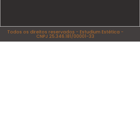
Todos os direitos reservados - Estudium Estética -
CNPJ 25.346.181/00001-33