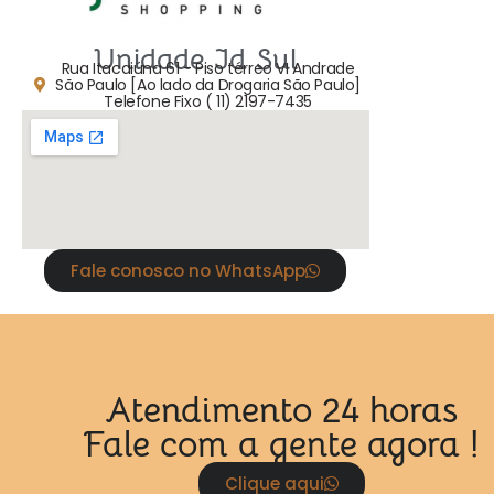
Unidade Jd Sul
Rua Itacaiúna 61 - Piso térreo VI Andrade
São Paulo [Ao lado da Drogaria São Paulo]
Telefone Fixo ( 11) 2197-7435
Fale conosco no WhatsApp
Atendimento 24 horas
Fale com a gente agora !
Clique aqui