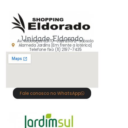
Unidade Eldorado
Av. Rebouças 3,970- Loja 2015
2° subsolo
Alameda Jardins [Em frente a lotérica]
Telefone fixo (11) 2197-7435
Fale conosco no WhatsApp